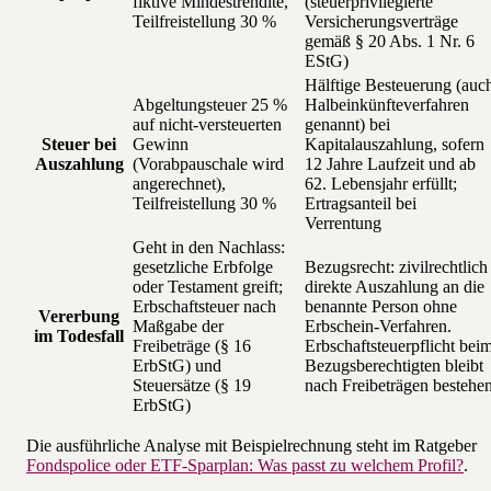
fiktive Mindestrendite,
(steuerprivilegierte
Teilfreistellung 30 %
Versicherungsverträge
gemäß § 20 Abs. 1 Nr. 6
EStG)
Hälftige Besteuerung (auc
Abgeltungsteuer 25 %
Halbeinkünfteverfahren
auf nicht-versteuerten
genannt) bei
Steuer bei
Gewinn
Kapitalauszahlung, sofern
Auszahlung
(Vorabpauschale wird
12 Jahre Laufzeit und ab
angerechnet),
62. Lebensjahr erfüllt;
Teilfreistellung 30 %
Ertragsanteil bei
Verrentung
Geht in den Nachlass:
gesetzliche Erbfolge
Bezugsrecht: zivilrechtlich
oder Testament greift;
direkte Auszahlung an die
Erbschaftsteuer nach
benannte Person ohne
Vererbung
Maßgabe der
Erbschein-Verfahren.
im Todesfall
Freibeträge (§ 16
Erbschaftsteuerpflicht bei
ErbStG) und
Bezugsberechtigten bleibt
Steuersätze (§ 19
nach Freibeträgen bestehe
ErbStG)
Die ausführliche Analyse mit Beispielrechnung steht im Ratgeber
Fondspolice oder ETF-Sparplan: Was passt zu welchem Profil?
.