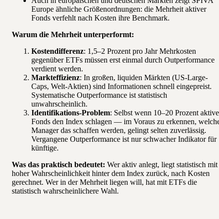
Auch in europäischen und deutschen Märkten zeigt SPIVA
Europe ähnliche Größenordnungen: die Mehrheit aktiver
Fonds verfehlt nach Kosten ihre Benchmark.
Warum die Mehrheit unterperformt:
Kostendifferenz
: 1,5–2 Prozent pro Jahr Mehrkosten
gegenüber ETFs müssen erst einmal durch Outperformance
verdient werden.
Markteffizienz
: In großen, liquiden Märkten (US-Large-
Caps, Welt-Aktien) sind Informationen schnell eingepreist.
Systematische Outperformance ist statistisch
unwahrscheinlich.
Identifikations-Problem
: Selbst wenn 10–20 Prozent aktive
Fonds den Index schlagen — im Voraus zu erkennen, welch
Manager das schaffen werden, gelingt selten zuverlässig.
Vergangene Outperformance ist nur schwacher Indikator für
künftige.
Was das praktisch bedeutet:
Wer aktiv anlegt, liegt statistisch mit
hoher Wahrscheinlichkeit hinter dem Index zurück, nach Kosten
gerechnet. Wer in der Mehrheit liegen will, hat mit ETFs die
statistisch wahrscheinlichere Wahl.