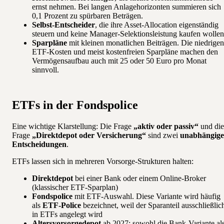
ernst nehmen. Bei langen Anlagehorizonten summieren sich
0,1 Prozent zu spürbaren Beträgen.
Selbst-Entscheider
, die ihre Asset-Allocation eigenständig
steuern und keine Manager-Selektionsleistung kaufen wollen
Sparpläne
mit kleinen monatlichen Beiträgen. Die niedrigen
ETF-Kosten und meist kostenfreien Sparpläne machen den
Vermögensaufbau auch mit 25 oder 50 Euro pro Monat
sinnvoll.
ETFs in der Fondspolice
Eine wichtige Klarstellung: Die Frage
„aktiv oder passiv“
und die
Frage
„Direktdepot oder Versicherung“
sind zwei
unabhängige
Entscheidungen
.
ETFs lassen sich in mehreren Vorsorge-Strukturen halten:
Direktdepot
bei einer Bank oder einem Online-Broker
(klassischer ETF-Sparplan)
Fondspolice
mit ETF-Auswahl. Diese Variante wird häufig
als
ETF-Police
bezeichnet, weil der Sparanteil ausschließlic
in ETFs angelegt wird
Altersvorsorgedepot
ab 2027: sowohl die Bank-Variante al