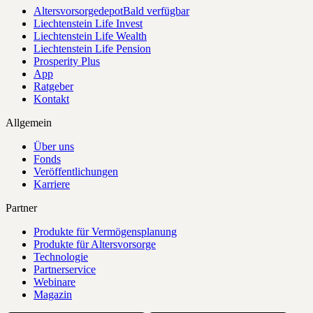
Altersvorsorgedepot
Bald verfügbar
Liechtenstein Life Invest
Liechtenstein Life Wealth
Liechtenstein Life Pension
Prosperity Plus
App
Ratgeber
Kontakt
Allgemein
Über uns
Fonds
Veröffentlichungen
Karriere
Partner
Produkte für Vermögensplanung
Produkte für Altersvorsorge
Technologie
Partnerservice
Webinare
Magazin