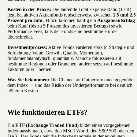
Kosten in der Praxis:
Die laufende Total Expense Ratio (TER)
liegt bei aktiven Aktienfonds typischerweise zwischen
1,5 und 2,5
Prozent pro Jahr
. Hinzu kommen häufig ein
Ausgabeaufschlag
beim Kauf (bis zu 5 Prozent des investierten Betrags) sowie
Performance-Fees, falls der Fonds eine bestimmte Hürde
überschreitet.
Investmentprozess:
Aktive Fonds variieren stark in Strategie und
Stilrichtung: Value, Growth, Quality, Momentum,
fundamentalanalytisch, quantitativ. Manche fokussieren auf
bestimmte Regionen oder Branchen, andere setzen auf bestimmte
Faktoren oder Themen.
Was Sie bekommen:
Die Chance auf Outperformance gegenüber
dem Index — und das Risiko der Underperformance bei deutlich
höheren Kosten.
Wie funktionieren ETFs?
Ein
ETF (Exchange Traded Fund)
bildet einen vorgegebenen
Index passiv nach, etwa den MSCI World, den S&P 500 oder den
DAX. Der Fonds hält die Indexbestandteile in der jeweiligen