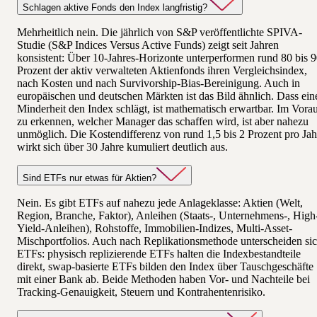
Schlagen aktive Fonds den Index langfristig?
Mehrheitlich nein. Die jährlich von S&P veröffentlichte SPIVA-
Studie (S&P Indices Versus Active Funds) zeigt seit Jahren
konsistent: Über 10-Jahres-Horizonte unterperformen rund 80 bis 
Prozent der aktiv verwalteten Aktienfonds ihren Vergleichsindex,
nach Kosten und nach Survivorship-Bias-Bereinigung. Auch in
europäischen und deutschen Märkten ist das Bild ähnlich. Dass ein
Minderheit den Index schlägt, ist mathematisch erwartbar. Im Vora
zu erkennen, welcher Manager das schaffen wird, ist aber nahezu
unmöglich. Die Kostendifferenz von rund 1,5 bis 2 Prozent pro Jah
wirkt sich über 30 Jahre kumuliert deutlich aus.
Sind ETFs nur etwas für Aktien?
Nein. Es gibt ETFs auf nahezu jede Anlageklasse: Aktien (Welt,
Region, Branche, Faktor), Anleihen (Staats-, Unternehmens-, High
Yield-Anleihen), Rohstoffe, Immobilien-Indizes, Multi-Asset-
Mischportfolios. Auch nach Replikationsmethode unterscheiden si
ETFs: physisch replizierende ETFs halten die Indexbestandteile
direkt, swap-basierte ETFs bilden den Index über Tauschgeschäfte
mit einer Bank ab. Beide Methoden haben Vor- und Nachteile bei
Tracking-Genauigkeit, Steuern und Kontrahentenrisiko.