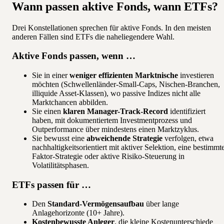
Wann passen aktive Fonds, wann ETFs?
Drei Konstellationen sprechen für aktive Fonds. In den meisten
anderen Fällen sind ETFs die naheliegendere Wahl.
Aktive Fonds passen, wenn …
Sie in einer
weniger effizienten Marktnische
investieren
möchten (Schwellenländer-Small-Caps, Nischen-Branchen,
illiquide Asset-Klassen), wo passive Indizes nicht alle
Marktchancen abbilden.
Sie einen
klaren Manager-Track-Record
identifiziert
haben, mit dokumentiertem Investmentprozess und
Outperformance über mindestens einen Marktzyklus.
Sie bewusst eine
abweichende Strategie
verfolgen, etwa
nachhaltigkeitsorientiert mit aktiver Selektion, eine bestimmt
Faktor-Strategie oder aktive Risiko-Steuerung in
Volatilitätsphasen.
ETFs passen für …
Den
Standard-Vermögensaufbau
über lange
Anlagehorizonte (10+ Jahre).
Kostenbewusste Anleger
, die kleine Kostenunterschiede