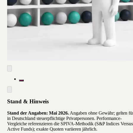
Weiterlesen
Was ist die richtige Anlagestrategie für die
Altersvorsorge?
Risikoprofil, Streuung, Kosten: wie eine durchdachte
Strategie über 30 Jahre den Unterschied macht. Mit
Lebensphasen-Logik und Beispielrechnung.
Weiterlesen
Stand & Hinweis
Stand der Angaben: Mai 2026.
Angaben ohne Gewähr; gelten fü
in Deutschland steuerpflichtige Privatpersonen. Performance-
Vergleiche referenzieren die SPIVA-Methodik (S&P Indices Versus
Active Funds); exakte Quoten variieren jährlich.