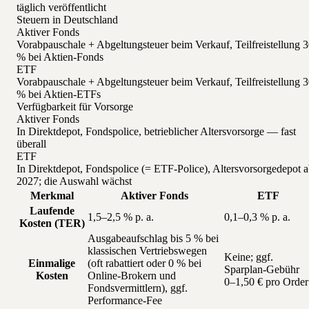
täglich veröffentlicht
Steuern in Deutschland
Aktiver Fonds
Vorabpauschale + Abgeltungsteuer beim Verkauf, Teilfreistellung 
% bei Aktien-Fonds
ETF
Vorabpauschale + Abgeltungsteuer beim Verkauf, Teilfreistellung 
% bei Aktien-ETFs
Verfügbarkeit für Vorsorge
Aktiver Fonds
In Direktdepot, Fondspolice, betrieblicher Altersvorsorge — fast
überall
ETF
In Direktdepot, Fondspolice (= ETF-Police), Altersvorsorgedepot 
2027; die Auswahl wächst
Merkmal
Aktiver Fonds
ETF
Laufende
1,5–2,5 % p. a.
0,1–0,3 % p. a.
Kosten (TER)
Ausgabeaufschlag bis 5 % bei
klassischen Vertriebswegen
Keine; ggf.
Einmalige
(oft rabattiert oder 0 % bei
Sparplan-Gebühr
Kosten
Online-Brokern und
0–1,50 € pro Order
Fondsvermittlern), ggf.
Performance-Fee