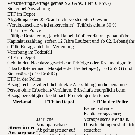
Versicherungsverträge gemäß § 20 Abs. 1 Nr. 6 EStG)
Steuer bei Auszahlung
ETF im Depot
Abgeltungsteuer 25 % auf nicht-versteuerten Gewinn
(Vorabpauschale wird angerechnet), Teilfreistellung 30 %
ETF in der Police
Hälftige Besteuerung (auch Halbeinkünfteverfahren genannt) bei
Kapitalauszahlung, sofern 12 Jahre Laufzeit und ab 62. Lebensjahr
erfüllt; Ertragsanteil bei Verrentung
Vererbung im Todesfall
ETF im Depot
Geht in den Nachlass: gesetzliche Erbfolge oder Testament greift;
Erbschaftsteuer nach Maßgabe der Freibeträge (§ 16 ErbStG) und
Steuersätze (§ 19 ErbStG)
ETF in der Police
Bezugsrecht: zivilrechtlich direkte Auszahlung an die benannte
Person ohne Erbschein-Verfahren. Erbschaftsteuerpflicht beim
Bezugsberechtigten bleibt nach Freibeträgen bestehen
Merkmal
ETF im Depot
ETF in der Police
Keine laufende
Kapitalertragsteuer;
Jährliche
Vorabpauschale entfällt,
Vorabpauschale,
Umschichtungen sind nich
Steuer in der
Abgeltungsteuer auf
steuerbar
Ansparphase