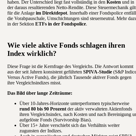
haben. Der Unterschied liegt fast vollständig in den
Kosten
und in
der daraus resultierenden Netto-Rendite. Diese Steuermechanik gilt
für die Anlage
im Direktdepot
. Innerhalb einer Fondspolice entfäll
die Vorabpauschale, Umschichtungen sind steuerneutral. Mehr daz
in der Sektion
ETFs in der Fondspolice
.
Wie viele aktive Fonds schlagen ihren
Index wirklich?
Diese Frage ist die Kernfrage des Vergleichs. Die Antwort kommt
aus der seit Jahren konsistent geführten
SPIVA-Studie
(S&P Indic
Versus Active Funds), die jährlich Tausende aktiver Fonds gegen
ihre Vergleichsindizes misst.
Das Bild über lange Zeiträume:
Über 10-Jahres-Horizonte unterperformen typischerweise
rund 80 bis 90 Prozent
der aktiv verwalteten Aktienfonds
ihren Vergleichsindex, nach Kosten und nach Bereinigung 
aufgelöste Fonds (Survivorship Bias).
Über 15+ Jahre verschiebt sich das Verhältnis weiter
zugunsten der Indizes.