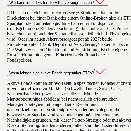
Wie kann ich ETFs für die Altersvorsorge nutzen?
ETFs lassen sich in mehreren Vorsorge-Strukturen halten. Im
Direktdepot bei einer Bank oder einem Online-Broker, also als ET
Sparplan oder Einmalanlage. Innerhalb einer Fondspolice
(fondsgebundene Rentenversicherung), die häufig als ETF-Police
bezeichnet wird, weil der Sparanteil ausschließlich in ETFs angeleg
wird. Oder im neuen Altersvorsorgedepot ab 2027: beide
Produktvarianten (Bank-Depot und Versicherung) lassen ETFs zu.
Die Wahl zwischen Direktdepot und Versicherung ist eine eigene
Entscheidung mit eigenen Kriterien (siehe Ratgeber zur
Fondspolice).
Wann lohnen sich aktive Fonds gegenüber ETFs?
Aktive Fonds können sinnvoll sein in spezifischen Konstellationen:
in weniger effizienten Märkten (Schwellenländer, Small-Caps,
Nischen-Branchen), wo passive Indizes nicht alle
Marktopportunities abbilden; bei nachweislich erfolgreichen
Manager-Strategien mit langer Track-Record und
nachvollziehbarem Investmentprozess; oder bei Anlegern, die
bewusst von Standard-Indizes abweichen möchten, etwa aus
Nachhaltigkeitsgründen, mit klarer Faktor-Strategie oder mit aktive
Risiko-Steuerung. In allen anderen Fällen sind die Kostendifferenz
und die historische Underperformance der aktiven Mehrheit