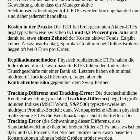
Gewichtung, ohne dass ein Manager aktive
Selektionsentscheidungen trifft. ETFs werden börsengehandelt und
sind daher jederzeit handelbar.
Kosten in der Praxis:
Die TER bei breit gestreuten Aktien-ETFs
liegt typischerweise zwischen
0,1 und 0,3 Prozent pro Jahr
und
damit bei etwa
einem Zehntel
der Kosten aktiver Fonds. Es gibt
keinen Ausgabeaufschlag; Sparplan-Gebühren bei Online-Brokern
liegen oft bei 0 Euro pro Order.
Replikationsmethoden:
Physisch replizierende ETFs halten die
Indexaktien direkt; swap-basierte ETFs bilden den Index über
Tauschgeschäfte mit einer Bank ab. Letztere haben oft minimal
niedrigere Tracking-Differenzen, tragen aber ein
Kontrahentenrisiko
gegenüber dem Swap-Partner.
Tracking-Differenz und Tracking-Error:
Die durchschnittliche
Renditeabweichung pro Jahr (
Tracking-Differenz
) liegt bei große
liquiden Indizes (MSCI World, S&P 500) typischerweise im
niedrigen Promille-Bereich; dank Wertpapierleihe können physisch
replizierende ETFs die Benchmark sogar leicht übertreffen. Der
Tracking-Error
(die Schwankung dieser Differenz, also
Standardabweichung) liegt bei breiten Aktien-ETFs meist zwische
0,05 und 0,3 Prozent. Bei Nischen-Indizes oder swap-basierten
Konstruktionen können beide Größen größer werden.