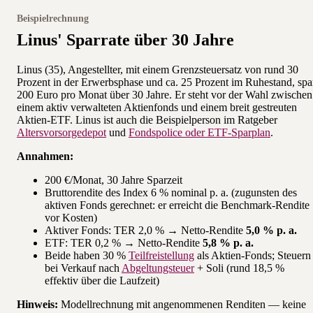
Beispielrechnung
Linus' Sparrate über 30 Jahre
Linus (35), Angestellter, mit einem Grenzsteuersatz von rund 30
Prozent in der Erwerbsphase und ca. 25 Prozent im Ruhestand, spa
200 Euro pro Monat über 30 Jahre. Er steht vor der Wahl zwischen
einem aktiv verwalteten Aktienfonds und einem breit gestreuten
Aktien-ETF. Linus ist auch die Beispielperson im Ratgeber
Altersvorsorgedepot
und
Fondspolice oder ETF-Sparplan
.
Annahmen:
200 €/Monat, 30 Jahre Sparzeit
Bruttorendite des Index 6 % nominal p. a. (zugunsten des
aktiven Fonds gerechnet: er erreicht die Benchmark-Rendite
vor Kosten)
Aktiver Fonds: TER 2,0 % → Netto-Rendite
5,0 % p. a.
ETF: TER 0,2 % → Netto-Rendite
5,8 % p. a.
Beide haben 30 %
Teilfreistellung
als Aktien-Fonds; Steuern
bei Verkauf nach
Abgeltungsteuer
+ Soli (rund 18,5 %
effektiv über die Laufzeit)
Hinweis:
Modellrechnung mit angenommenen Renditen — keine