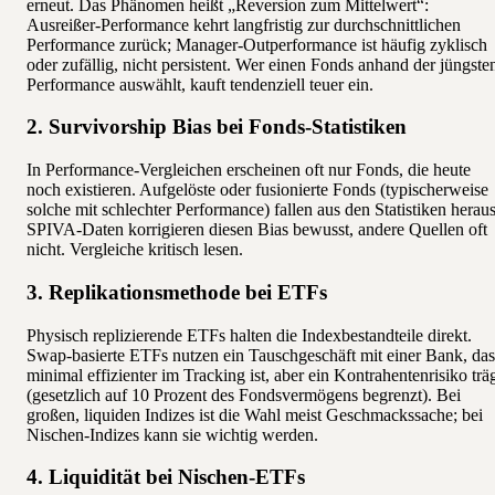
erneut. Das Phänomen heißt „Reversion zum Mittelwert“:
Ausreißer-Performance kehrt langfristig zur durchschnittlichen
Performance zurück; Manager-Outperformance ist häufig zyklisch
oder zufällig, nicht persistent. Wer einen Fonds anhand der jüngste
Performance auswählt, kauft tendenziell teuer ein.
2. Survivorship Bias bei Fonds-Statistiken
In Performance-Vergleichen erscheinen oft nur Fonds, die heute
noch existieren. Aufgelöste oder fusionierte Fonds (typischerweise
solche mit schlechter Performance) fallen aus den Statistiken heraus
SPIVA-Daten korrigieren diesen Bias bewusst, andere Quellen oft
nicht. Vergleiche kritisch lesen.
3. Replikationsmethode bei ETFs
Physisch replizierende ETFs halten die Indexbestandteile direkt.
Swap-basierte ETFs nutzen ein Tauschgeschäft mit einer Bank, das
minimal effizienter im Tracking ist, aber ein Kontrahentenrisiko trä
(gesetzlich auf 10 Prozent des Fondsvermögens begrenzt). Bei
großen, liquiden Indizes ist die Wahl meist Geschmackssache; bei
Nischen-Indizes kann sie wichtig werden.
4. Liquidität bei Nischen-ETFs