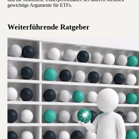
gewichtige Argumente für ETFs.
Weiterführende Ratgeber
Fondspolice oder ETF-Sparplan: Was passt zu
welchem Profil?
Die Frage hinter der Anlageentscheidung — Versicherung
oder Direktdepot? Strukturierter Vergleich mit
Beispielrechnung.
Weiterlesen
Riestern war gestern — jetzt kommt das
Altersvorsorgedepot
Was die Altersvorsorge-Reform ab 2027 bringt: Bank-Depot
oder Versicherung? Für wen sich welche Variante lohnt.