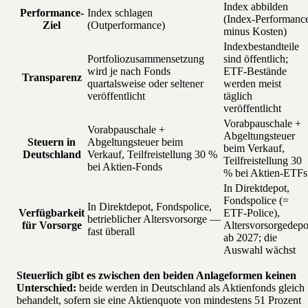
Index abbilden
Performance-
Index schlagen
(Index-Performanc
Ziel
(Outperformance)
minus Kosten)
Indexbestandteile
Portfoliozusammensetzung
sind öffentlich;
wird je nach Fonds
ETF-Bestände
Transparenz
quartalsweise oder seltener
werden meist
veröffentlicht
täglich
veröffentlicht
Vorabpauschale +
Vorabpauschale +
Abgeltungsteuer
Steuern in
Abgeltungsteuer beim
beim Verkauf,
Deutschland
Verkauf, Teilfreistellung 30 %
Teilfreistellung 30
bei Aktien-Fonds
% bei Aktien-ETFs
In Direktdepot,
Fondspolice (=
In Direktdepot, Fondspolice,
Verfügbarkeit
ETF-Police),
betrieblicher Altersvorsorge —
für Vorsorge
Altersvorsorgedepo
fast überall
ab 2027; die
Auswahl wächst
Steuerlich gibt es zwischen den beiden Anlageformen keinen
Unterschied:
beide werden in Deutschland als Aktienfonds gleich
behandelt, sofern sie eine Aktienquote von mindestens 51 Prozent