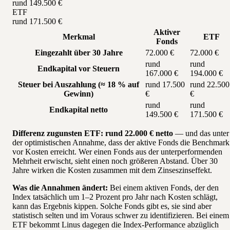
rund 149.500 €
ETF
rund 171.500 €
Aktiver
Merkmal
ETF
Fonds
Eingezahlt über 30 Jahre
72.000 €
72.000 €
rund
rund
Endkapital vor Steuern
167.000 €
194.000 €
Steuer bei Auszahlung (≈ 18 % auf
rund 17.500
rund 22.500
Gewinn)
€
€
rund
rund
Endkapital netto
149.500 €
171.500 €
Differenz zugunsten ETF: rund 22.000 € netto
— und das unter
der optimistischen Annahme, dass der aktive Fonds die Benchmark
vor Kosten erreicht. Wer einen Fonds aus der unterperformenden
Mehrheit erwischt, sieht einen noch größeren Abstand. Über 30
Jahre wirken die Kosten zusammen mit dem Zinseszinseffekt.
Was die Annahmen ändert:
Bei einem aktiven Fonds, der den
Index tatsächlich um 1–2 Prozent pro Jahr nach Kosten schlägt,
kann das Ergebnis kippen. Solche Fonds gibt es, sie sind aber
statistisch selten und im Voraus schwer zu identifizieren. Bei einem
ETF bekommt Linus dagegen die Index-Performance abzüglich