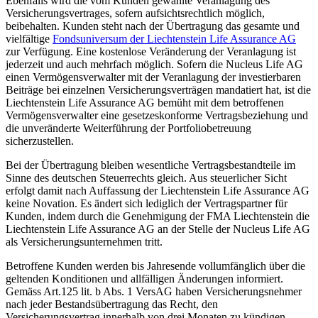
Ebenfalls wird die vom Kunden gewählte Veranlagung des
Versicherungsvertrages, sofern aufsichtsrechtlich möglich,
beibehalten. Kunden steht nach der Übertragung das gesamte und
vielfältige
Fondsuniversum der Liechtenstein Life Assurance AG
zur Verfügung. Eine kostenlose Veränderung der Veranlagung ist
jederzeit und auch mehrfach möglich. Sofern die Nucleus Life AG
einen Vermögensverwalter mit der Veranlagung der investierbaren
Beiträge bei einzelnen Versicherungsverträgen mandatiert hat, ist die
Liechtenstein Life Assurance AG bemüht mit dem betroffenen
Vermögensverwalter eine gesetzeskonforme Vertragsbeziehung und
die unveränderte Weiterführung der Portfoliobetreuung
sicherzustellen.
Bei der Übertragung bleiben wesentliche Vertragsbestandteile im
Sinne des deutschen Steuerrechts gleich. Aus steuerlicher Sicht
erfolgt damit nach Auffassung der Liechtenstein Life Assurance AG
keine Novation. Es ändert sich lediglich der Vertragspartner für
Kunden, indem durch die Genehmigung der FMA Liechtenstein die
Liechtenstein Life Assurance AG an der Stelle der Nucleus Life AG
als Versicherungsunternehmen tritt.
Betroffene Kunden werden bis Jahresende vollumfänglich über die
geltenden Konditionen und allfälligen Änderungen informiert.
Gemäss Art.125 lit. b Abs. 1 VersAG haben Versicherungsnehmer
nach jeder Bestandsübertragung das Recht, den
Versicherungsvertrag innerhalb von drei Monaten zu kündigen.