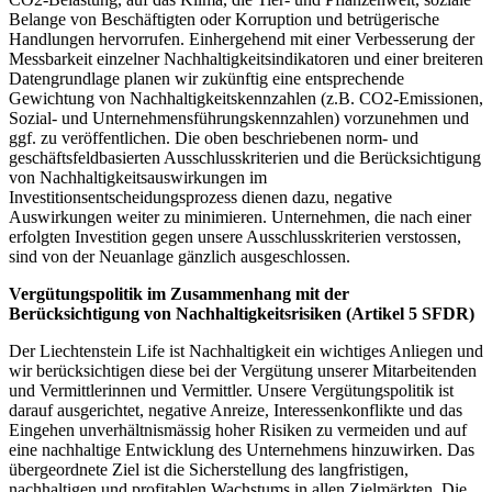
Belange von Beschäftigten oder Korruption und betrügerische
Handlungen hervorrufen. Einhergehend mit einer Verbesserung der
Messbarkeit einzelner Nachhaltigkeitsindikatoren und einer breiteren
Datengrundlage planen wir zukünftig eine entsprechende
Gewichtung von Nachhaltigkeitskennzahlen (z.B. CO2-Emissionen,
Sozial- und Unternehmensführungskennzahlen) vorzunehmen und
ggf. zu veröffentlichen. Die oben beschriebenen norm- und
geschäftsfeldbasierten Ausschlusskriterien und die Berücksichtigung
von Nachhaltigkeitsauswirkungen im
Investitionsentscheidungsprozess dienen dazu, negative
Auswirkungen weiter zu minimieren. Unternehmen, die nach einer
erfolgten Investition gegen unsere Ausschlusskriterien verstossen,
sind von der Neuanlage gänzlich ausgeschlossen.
Vergütungspolitik im Zusammenhang mit der
Berücksichtigung von Nachhaltigkeitsrisiken (Artikel 5 SFDR)
Der Liechtenstein Life ist Nachhaltigkeit ein wichtiges Anliegen und
wir berücksichtigen diese bei der Vergütung unserer Mitarbeitenden
und Vermittlerinnen und Vermittler. Unsere Vergütungspolitik ist
darauf ausgerichtet, negative Anreize, Interessenkonflikte und das
Eingehen unverhältnismässig hoher Risiken zu vermeiden und auf
eine nachhaltige Entwicklung des Unternehmens hinzuwirken. Das
übergeordnete Ziel ist die Sicherstellung des langfristigen,
nachhaltigen und profitablen Wachstums in allen Zielmärkten. Die