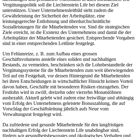
Vergütungspolitik soll die Liechtenstein Life bei diesem Ziel
unterstützen. Unser Unternehmensleitbild sieht zudem die
Gewährleistung der Sicherheit der Arbeitsplätze, eine
leistungsgerechte Entlohnung und überdurchschnittliche
Sozialleistungen für die Mitarbeitenden vor. Sind die strategischen
Ziele erreicht, ist die Existenz des Unternehmens und damit die der
Arbeitsplätze der Mitarbeitenden gesichert. Entsprechende Vorgaben
sind in einer entsprechenden Leitlinie festgelegt.
Um Fehlanreize, z. B. zum Aufbau eines grossen
Geschäftsvolumens anstelle eines soliden und nachhaltigen
Bestands, zu vermeiden, beschränken sich die Lohnbestandteile der
Vergütungssysteme für die Mitarbeitenden zum weit überwiegenden
Teil auf ein Festgehalt, vor dessen Hintergrund die Mitarbeitenden
bei ihren Entscheidungen in wirtschaftlicher Hinsicht keinen Vorteil
davon haben, Geschäfte mit besonderen Risiken einzugehen. Der
Festlohn wird in zwölf, dreizehn oder vierzehn Monatslöhnen
ausbezahlt. Aktuell gelebt wird zudem eine freiwillige und abhängig
vom Erfolg des Unternehmens geleistete Bonuszahlung, die auf
Vorschlag der Geschäftsleitung jährlich aufs Neue vom
Verwaltungsrat festgelegt wird.
Da zufriedene und gesunde Mitarbeitende für den langfristigen
nachhaltigen Erfolg der Liechtenstein Life unabdingbar sind,
fördern wir gesundheitsbewusstes und ökologisches Verhalten und