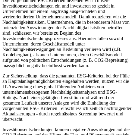
Die vorgenannten ESG-Kriterien beziehen wir in unsere
Investitionsentscheidungen ein und investieren so gezielt in
Unternehmen mit einem langfristig ausgerichteten und
werteorientierten Unternehmensmodell. Damit reduzieren wir die
Nachhaltigkeitsrisiken. Unternehmen, die in besonderem Mass von
potenziellen Auswirkungen der Nachhaltigkeitsrisiken betroffen
sind, schliessen wir bereits zu Beginn des
Investmententscheidungsprozesses aus. Hierunter fallen sowohl
Unternehmen, deren Geschäftsmodell unter
Nachhaltigkeitserwägungen an Bedeutung verlieren wird (z.B.
Kohlebergbau), als auch Unternehmen, deren Geschäftsmodell
aufgrund von politischen Entscheidungen (z. B. CO2-Bepreisung)
massgeblich negativ beeinflusst werden kann.
Zur Sicherstellung, dass die genannten ESG-Kriterien bei der Fülle
an Kapitalanlagemöglichkeiten eingehalten werden, nutzen wir die
IT-Anwendung eines global führenden Anbieters von
unternehmensbezogenen Nachhaltigkeitsanalysen und ESG-
Ratings. Nach einer getätigten Investition und während der
gesamten Laufzeit unserer Anlagen wird die Einhaltung der
vorgenannten ESG-Kriterien - einschliesslich zeitlich nachfolgender
Aktualisierungen - durch regelmässiges Screening bewertet und
überwacht.
Investitionsentscheidungen können negative Auswirkungen auf die
CO2-Belastung, auf das Klima, die Tier- und Pflanzenwelt, soziale