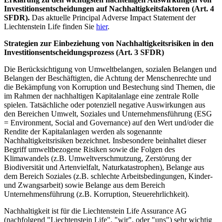
Investitionsentscheidungen auf Nachhaltigkeitsfaktoren (Art. 4
SFDR).
Das aktuelle Principal Adverse Impact Statement der
Liechtenstein Life finden Sie
hier
.
Strategien zur Einbeziehung von Nachhaltigkeitsrisiken in den
Investitionsentscheidungsprozess (Art. 3 SFDR)
Die Berücksichtigung von Umweltbelangen, sozialen Belangen und
Belangen der Beschäftigten, die Achtung der Menschenrechte und
die Bekämpfung von Korruption und Bestechung sind Themen, die
im Rahmen der nachhaltigen Kapitalanlage eine zentrale Rolle
spielen. Tatsächliche oder potenziell negative Auswirkungen aus
den Bereichen Umwelt, Soziales und Unternehmensführung (ESG
= Environment, Social and Governance) auf den Wert und/oder die
Rendite der Kapitalanlagen werden als sogenannte
Nachhaltigkeitsrisiken bezeichnet. Insbesondere beinhaltet dieser
Begriff umweltbezogene Risiken sowie die Folgen des
Klimawandels (z.B. Umweltverschmutzung, Zerstörung der
Biodiversität und Artenvielfalt, Naturkatastrophen), Belange aus
dem Bereich Soziales (z.B. schlechte Arbeitsbedingungen, Kinder-
und Zwangsarbeit) sowie Belange aus dem Bereich
Unternehmensführung (z.B. Korruption, Steuerehrlichkeit).
Nachhaltigkeit ist für die Liechtenstein Life Assurance AG
(nachfolgend "Liechtenstein Life", "wir", oder "uns") sehr wichtig