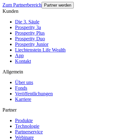
Zum Partnerbereich
Partner werden
Kunden
Die 3. Säule
Prosperity 3a
Prosperity Plus
Prosperity Duo
Prosperity Junior
Liechtenstein Life Wealth
App
Kontakt
Allgemein
Über uns
Fonds
Veröffentlichungen
Karriere
Partner
Produkte
Technologie
Partnerservice
Webinare