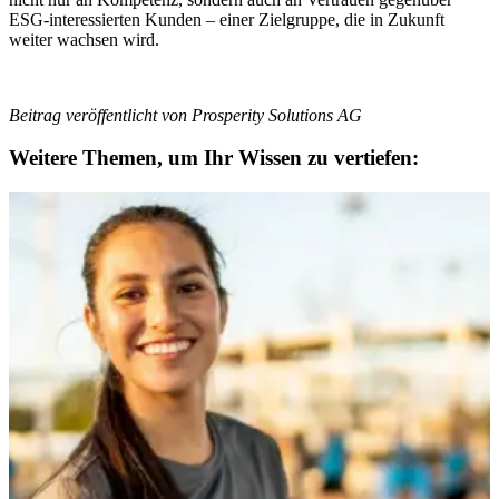
ESG-interessierten Kunden – einer Zielgruppe, die in Zukunft
weiter wachsen wird.
Beitrag veröffentlicht von Prosperity Solutions AG
Weitere Themen, um Ihr Wissen zu vertiefen:
Flexible Fondspolicen! So überzeugen Sie die
Generation Z
Junge Menschen wollen flexibel leben und sparen. Das geht
heutzutage per ETF-Depot – oder per Fondspolice.
Weiterlesen
Gut beraten! So haben Sie das Recht auf Ihrer
Seite
Manche Vermittler lassen sich von Haftungsrisiken
einschüchtern – andere lassen sich motivieren.