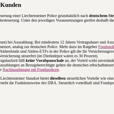
e Kunden
euerung einer Liechtensteiner Police grundsätzlich nach
deutschem Ste
esteuerung. Unter den jeweiligen Voraussetzungen greifen deshalb die
nnt) bei Auszahlung: Bei mindestens 12 Jahren Vertragsdauer und Au
steuert, analog zur deutschen Police. Mehr dazu im Ratgeber
Fondspoli
 Aktienfonds und Aktien-ETFs in der Police gilt die für Versicherungsver
Versicherung steuerfrei (im Direktdepot wären es 30 Prozent).
agslaufzeit fällt
keine Vorabpauschale
an, der Vorteil wirkt unverände
uszahlungen an Bezugsberechtigte gelten die deutschen erbschaftsteu
er
Nachlassplanung mit Fondspolicen
.
 Liechtensteiner Standort bietet
dieselben
steuerlichen Vorteile wie eine
ersteht die Funktionsweise des DBA. Steuerlich vorteilhaft sind Fondsp