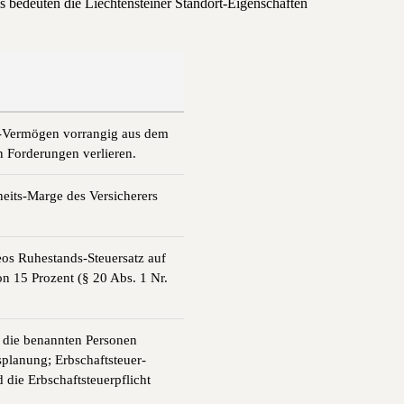
s bedeuten die Liechtensteiner Standort-Eigenschaften
ce-Vermögen vorrangig aus dem
 Forderungen verlieren.
eits-Marge des Versicherers
eos Ruhestands-Steuersatz auf
on 15 Prozent (§ 20 Abs. 1 Nr.
 die benannten Personen
splanung; Erbschaftsteuer-
 die Erbschaftsteuerpflicht