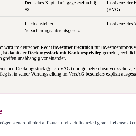
Deutsches Kapitalanlagegesetzbuch §
Insolvenz der 
92
(KVG)
Liechtensteiner
Insolvenz des V
Versicherungsaufsichtsgesetz
n“ wird im deutschen Recht
investmentrechtlich
für Investmentfonds 
 ist damit der
Deckungsstock mit Konkursprivileg
gemeint, rechtli
en greifen unabhängig voneinander.
en einen Deckungsstock (§ 125 VAG) und genießen Insolvenzschutz; zu
eg ist in seiner Vorrangstellung im VersAG besonders explizit ausgesta
e
ögen steueroptimiert aufbauen und sich finanziell gegen Lebensrisiken