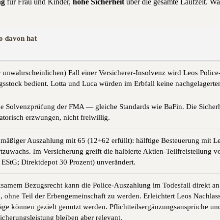
ng
für Frau und Kinder,
hohe Sicherheit
über die gesamte Laufzeit. Wa
o davon hat
r unwahrscheinlichen) Fall einer Versicherer-Insolvenz wird Leos Poli
sstock bedient. Lotta und Luca würden im Erbfall keine nachgelagerten
e Solvenzprüfung der FMA — gleiche Standards wie BaFin. Die Sicherh
latorisch erzwungen, nicht freiwillig.
nmäßiger Auszahlung mit 65 (12+62 erfüllt): hälftige Besteuerung mit L
zuwachs. Im Versicherung greift die halbierte Aktien-Teilfreistellung v
9 EStG; Direktdepot 30 Prozent) unverändert.
ksamem Bezugsrecht kann die Police-Auszahlung im Todesfall direkt an
n, ohne Teil der Erbengemeinschaft zu werden. Erleichtert Leos Nachlas
äge können gezielt genutzt werden. Pflichtteilsergänzungsansprüche und
icherungsleistung bleiben aber relevant.