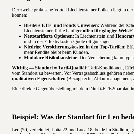
Der zweite praktische Vorteil Liechtensteiner Policen liegt in de
können:
Breitere ETF- und Fonds-Universen
: Während deutsche
Liechtensteiner Tarife häufiger
offen für gängige Welt-
Nettotarifierte Optionen
: In Liechtenstein sind
Honorart
und in der Effektivkosten-Quote oft günstiger.
Niedrige Versicherungskosten in den Top-Tarifen
: Eff
mehr Rendite bleibt beim Kunden.
Modulare Risikobausteine
: Der Versicherung kann typ
Wichtig — Standort ≠ Tarif-Qualität
: Tarif-Konditionen, Eff
vom Standort zu bewerten. Vor Vertragsabschluss gehören nebe
qualitativen Eigenschaften
(Bezugsrecht, Ablaufmanagement, A
Eine direkte Gegenüberstellung mit dem Direkt-ETF-Sparplan i
Beispiel: Was der Standort für Leo bed
Leo (50, verheiratet, Lotta 22 und Luca 18, beide im Studium, g