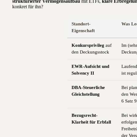
strukturierter Vermögensaufbau
mit ETFs,
klare Erbregelu
konkret für ihn?
Standort-
Was Le
Eigenschaft
Konkursprivileg
auf
Im (seh
den Deckungsstock
Deckung
EWR-Aufsicht und
Laufend
Solvency II
ist regu
DBA-Steuerliche
Bei pla
Gleichstellung
den Wert
6 Satz 
Bezugsrecht-
Bei wir
Klarheit für Erbfall
erfolge
Freibetr
der Vers