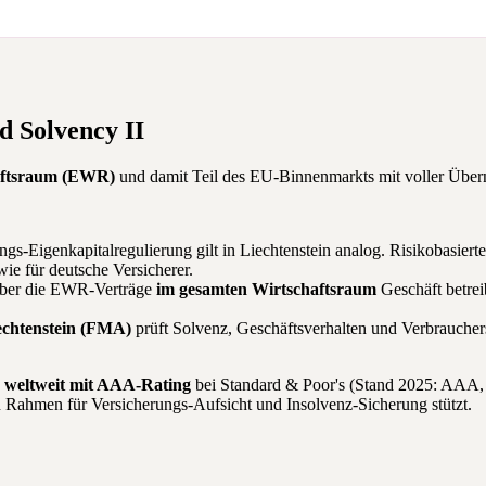
 Solvency II
haftsraum (EWR)
und damit Teil des EU-Binnenmarkts mit voller Über
ngs-Eigenkapitalregulierung gilt in Liechtenstein analog. Risikobasiert
e für deutsche Versicherer.
 über die EWR-Verträge
im gesamten Wirtschaftsraum
Geschäft betre
echtenstein (FMA)
prüft Solvenz, Geschäftsverhalten und Verbrauch
 weltweit mit AAA-Rating
bei Standard & Poor's (Stand 2025: AAA, O
len Rahmen für Versicherungs-Aufsicht und Insolvenz-Sicherung stützt.