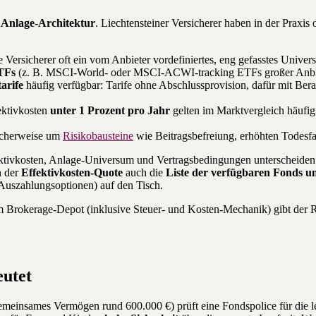
r
Anlage-Architektur
. Liechtensteiner Versicherer haben in der Praxis 
 Versicherer oft ein vom Anbieter vordefiniertes, eng gefasstes Univer
ETFs
(z. B. MSCI-World- oder MSCI-ACWI-tracking ETFs großer Anbie
arife
häufig verfügbar: Tarife ohne Abschlussprovision, dafür mit Ber
ektivkosten
unter 1 Prozent pro Jahr
gelten im Marktvergleich häufig 
ischerweise um
Risikobausteine
wie Beitragsbefreiung, erhöhten Todesfa
ektivkosten, Anlage-Universum und Vertragsbedingungen unterscheiden 
n der
Effektivkosten-Quote
auch die
Liste der verfügbaren Fonds 
uszahlungsoptionen) auf den Tisch.
m Brokerage-Depot (inklusive Steuer- und Kosten-Mechanik) gibt der 
eutet
emeinsames Vermögen rund 600.000 €) prüft eine Fondspolice für die letz