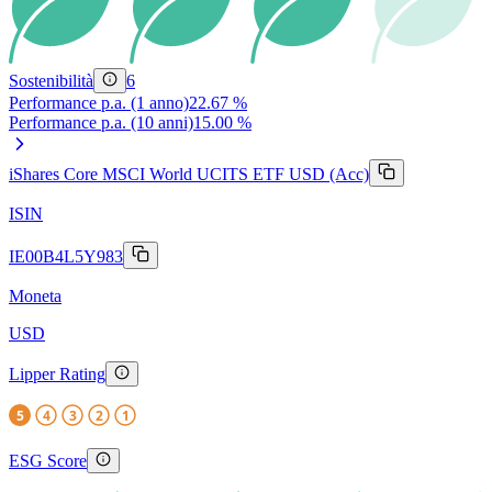
Sostenibilità
6
Performance p.a. (1 anno)
22.67 %
Performance p.a. (10 anni)
15.00 %
iShares Core MSCI World UCITS ETF USD (Acc)
ISIN
IE00B4L5Y983
Moneta
USD
Lipper Rating
5
4
3
2
1
ESG Score