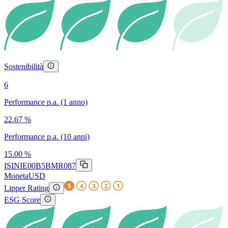
Sostenibilità
6
Performance p.a. (1 anno)
22.67 %
Performance p.a. (10 anni)
15.00 %
ISIN
IE00B5BMR087
Moneta
USD
5
4
3
2
1
Lipper Rating
ESG Score