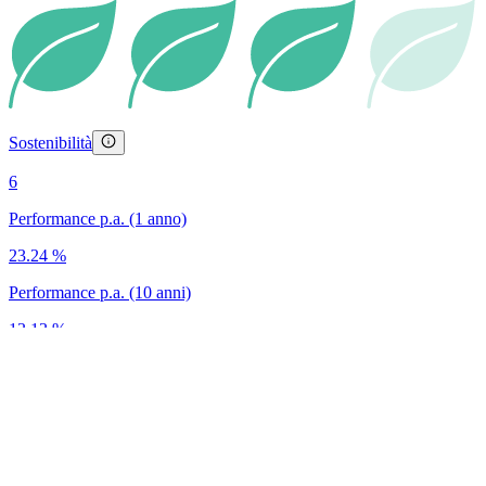
Sostenibilità
6
Performance p.a. (1 anno)
23.24 %
Performance p.a. (10 anni)
13.13 %
ISIN
IE00B4L5Y983
Moneta
USD
5
4
3
2
1
Lipper Rating
ESG Score