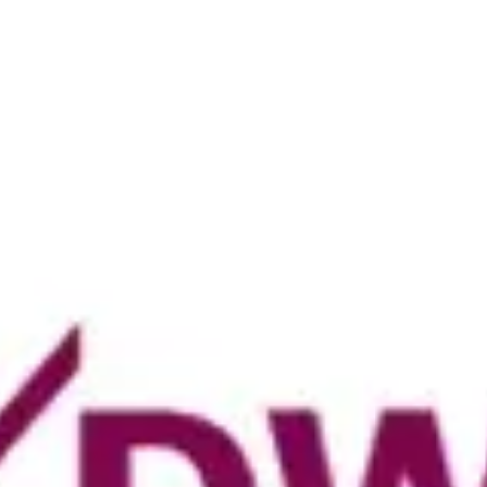
 convincente davanti ai vostri clienti.