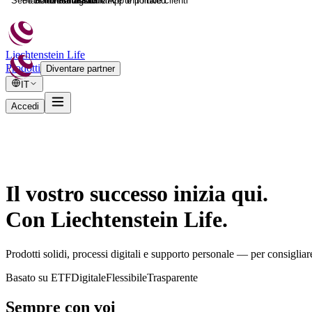
Sede nel Liechtenstein
Piattaforme digitali e App e portale clienti
Soluzioni assicurative unit linked
Investimento
Liechtenstein Life
Prodotti
Diventare partner
IT
Accedi
Il vostro successo inizia qui.
Con Liechtenstein Life.
Prodotti solidi, processi digitali e supporto personale — per consigliare 
Basato su ETF
Digitale
Flessibile
Trasparente
Sempre con voi