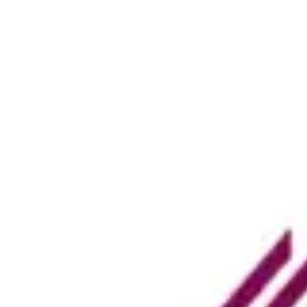
Un’assistenza affidabile
Corsi di formazione e assistenza mirati, oltre a risorse per una presenza